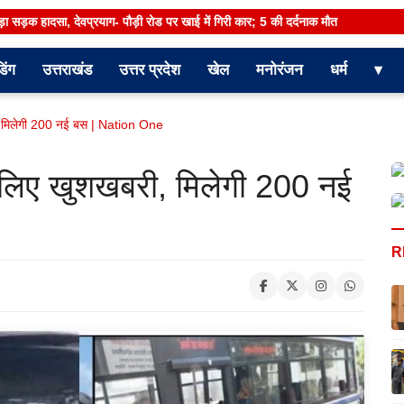
 बड़ा सड़क हादसा, देवप्रयाग- पौड़ी रोड पर खाई में गिरी कार; 5 की दर्दनाक मौत
डिंग
उत्तराखंड
उत्तर प्रदेश
खेल
मनोरंजन
धर्म
▾
 मिलेगी 200 नई बस | Nation One
लिए खुशखबरी, मिलेगी 200 नई
R