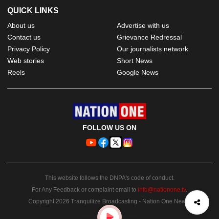
QUICK LINKS
About us
Advertise with us
Contact us
Grievance Redressal
Privacy Policy
Our journalists network
Web stories
Short News
Reels
Google News
FOLLOW US ON
This website follows the DNPA's code of conduct.
For Any Feedback or complaint email to
info@nationone.tv
.
Copyright 2026 Tranquilize Broadcasting - Nation One News.