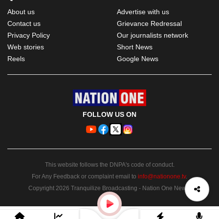
About us
Advertise with us
Contact us
Grievance Redressal
Privacy Policy
Our journalists network
Web stories
Short News
Reels
Google News
FOLLOW US ON
This website follows the DNPA's code of conduct.
For Any Feedback or complaint email to
info@nationone.tv
.
Copyright 2026 Tranquilize Broadcasting - Nation One News.