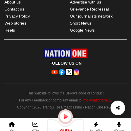
About us
Advertise with us
Contact us
Grievance Redressal
Privacy Policy
Our journalists network
Web stories
Short News
Reels
Google News
FOLLOW US ON
This website follows the DNPA's code of conduct.
For Any Feedback or complaint email to
info@nationone.tv
.
Copyright 2026 Tranquilize Broadcasting - Nation One News.
होम
ट्रेंडिंग
वेब स्टोरीज
पॉडकास्ट
शॉर्ट वीडियो