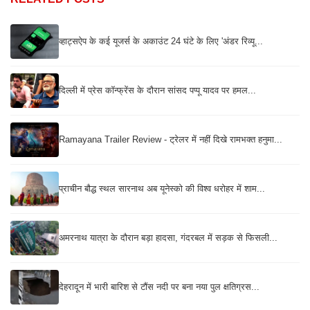
व्हाट्सऐप के कई यूजर्स के अकाउंट 24 घंटे के लिए 'अंडर रिव्यू...
दिल्ली में प्रेस कॉन्फ्रेंस के दौरान सांसद पप्पू यादव पर हमल...
Ramayana Trailer Review - ट्रेलर में नहीं दिखे रामभक्त हनुमा...
प्राचीन बौद्ध स्थल सारनाथ अब यूनेस्को की विश्व धरोहर में शाम...
अमरनाथ यात्रा के दौरान बड़ा हादसा, गंदरबल में सड़क से फिसली...
देहरादून में भारी बारिश से टौंस नदी पर बना नया पुल क्षतिग्रस...