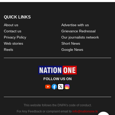
QUICK LINKS
About us
Advertise with us
Contact us
Grievance Redressal
Privacy Policy
Our journalists network
Web stories
Short News
Reels
Google News
FOLLOW US ON
This website follows the DNPA's code of conduct.
For Any Feedback or complaint email to
info@nationone.tv
.